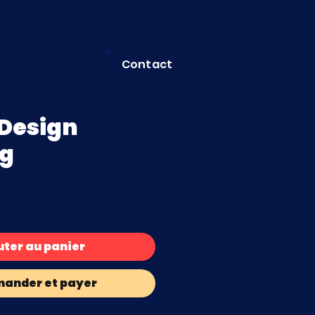
Contact
Design
ng
uter au panier
ander et payer