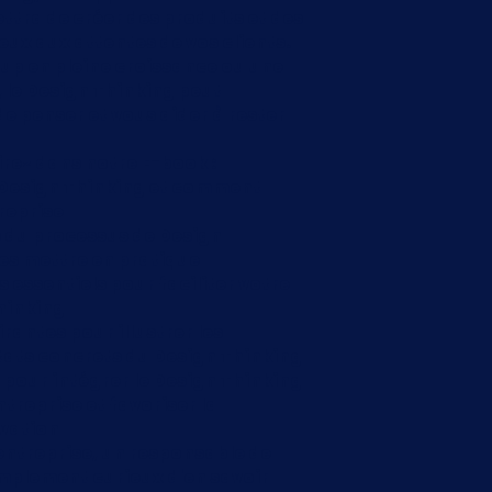
ttra de créer des produits et des 
ux aux attentes de vos clients. 
up en pleine croissance ou une 
 le Design Thinking peut 
 penser et vous aider à rester 
irez dans notre E-book :
Design Thinking et comment 
reprise
 du processus de Design 
es mettre en pratique
s essentiels pour faciliter votre 
hinking
rantes pour illustrer les 
tats concrets du Design Thinking
 pour intégrer le Design Thinking 
treprise et favoriser la 
ovation
entreprise, un responsable de 
implement curieux d'en savoir 