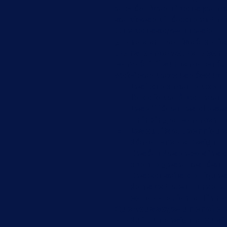
et créative qui vous perme
services qui répondent mie
Que vous soyez une start-
grande entreprise établie,
transformer votre façon de
compétitif sur le marché.
Voici ce que vous découvr
Les fondamentaux du 
l'appliquer à votre ent
Les différentes phases
Thinking et comment l
Les outils et technique
démarche de Design T
Des études de cas inspi
avantages et les résul
Des conseils pratiques
dans votre culture d'en
collaboration et l'inn
Que vous soyez un chef d'
produit, un designer ou s