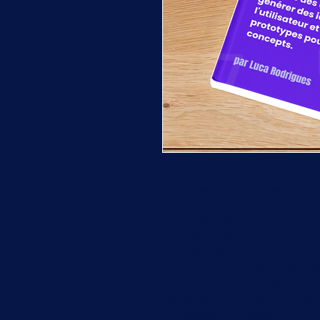
Découvrez notre tout nouv
pour les Entreprises"
Vous êtes à la recherche 
efficace pour générer des 
de vos utilisateurs ? Vous
de vos clients et booster 
Alors ne cherchez plus, no
pour les Entreprises" est f
Dans cet E-book, nous vous
processus du Design Think