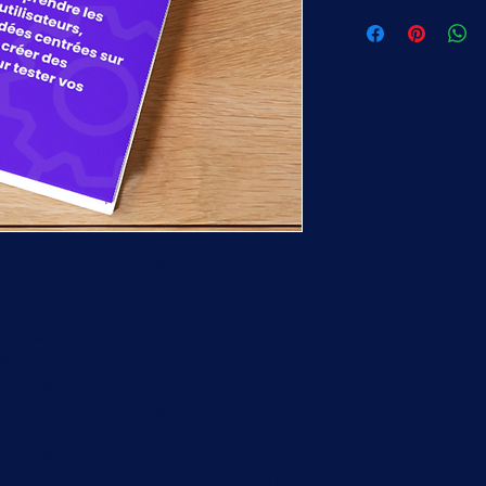
el E-book : "Le Design Thinking 
d'une méthode innovante et 
idées centrées sur les besoins 
 souhaitez améliorer l'expérience 
votre capacité d'innovation ? 
tre E-book "Le Design Thinking 
ait pour vous !
 guidons pas à pas à travers le 
ing, une approche collaborative 