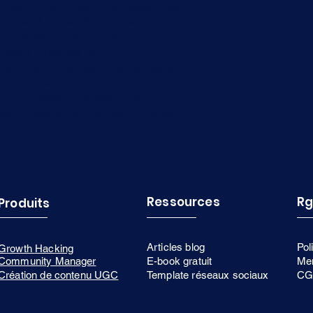
g, cet E-book est une ressource 
aider à repenser votre 
olutions qui répondent 
vos utilisateurs.
votre entreprise avec le Design 
s maintenant notre E-book "Le 
ntreprises" et découvrez 
ut révolutionner votre façon 
!
Ressources
R
Produits
Articles blog
Pol
Growth Hacking
Community Manager
E-book gratuit
Men
Création de contenu UGC
Template réseaux sociaux
CG