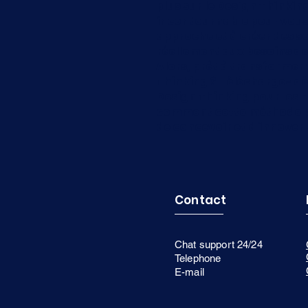
plus sur le Design Thinkin
incontournable pour vous 
approche et à créer des s
réellement aux besoins de 
Alors, prêt à transformer 
Thinking ? Téléchargez dè
Design Thinking pour les E
comment cette méthode pe
de concevoir et d'innover 
Contact
Chat support 24/24
Telephone
E-mail